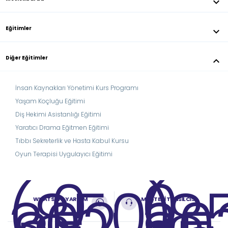
keyboard_arrow_down
Eğitimler
keyboard_arrow_down
Diğer Eğitimler
keyboard_arrow_down
İnsan Kaynakları Yönetimi Kurs Programı
Yaşam Koçluğu Eğitimi
Diş Hekimi Asistanlığı Eğitimi
Yaratıcı Drama Eğitmen Eğitimi
Tıbbı Sekreterlik ve Hasta Kabul Kursu
Oyun Terapisi Uygulayıcı Eğitimi
0
0
(850)
(8
302
30
WHATSAPP YARDIM
MÜŞTERİ TEMSİLCİSİ