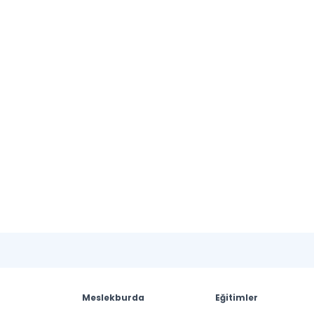
Meslekburda
Eğitimler