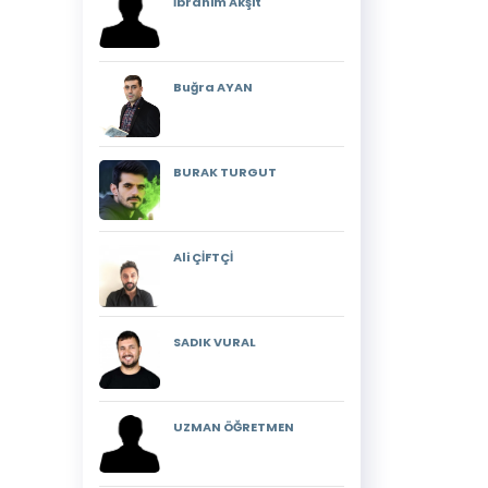
İbrahim Akşit
Buğra AYAN
BURAK TURGUT
Ali ÇİFTÇİ
SADIK VURAL
UZMAN ÖĞRETMEN