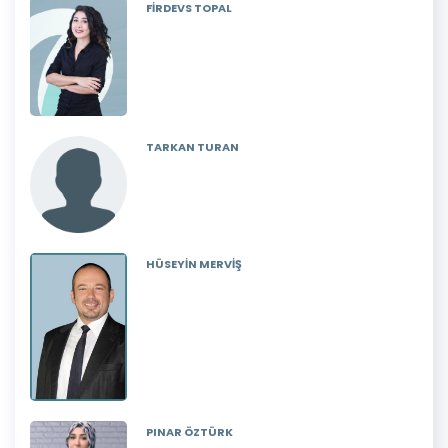
FİRDEVS TOPAL
TARKAN TURAN
HÜSEYİN MERVİŞ
PINAR ÖZTÜRK