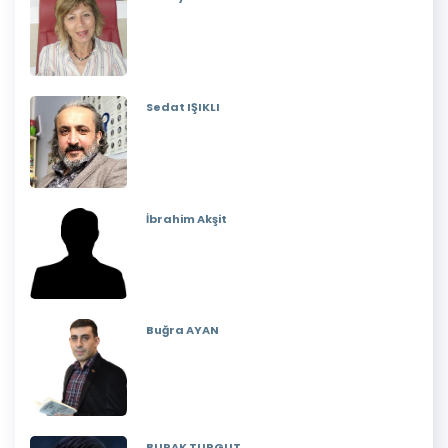
Sedat IŞIKLI
İbrahim Akşit
Buğra AYAN
BURAK TURGUT