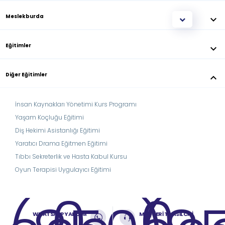
Meslekburda
keyboard_arrow_down
Eğitimler
keyboard_arrow_down
Diğer Eğitimler
keyboard_arrow_down
İnsan Kaynakları Yönetimi Kurs Programı
Yaşam Koçluğu Eğitimi
Diş Hekimi Asistanlığı Eğitimi
Yaratıcı Drama Eğitmen Eğitimi
Tıbbı Sekreterlik ve Hasta Kabul Kursu
Oyun Terapisi Uygulayıcı Eğitimi
0
0
WHATSAPP YARDIM
MÜŞTERİ TEMSİLCİSİ