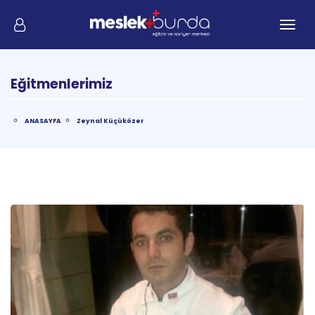
Me
Eğitmenlerimiz
ANASAYFA
Zeynal Küçüközer