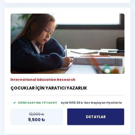
İnternational Education Research
ÇOCUKLAR İÇİN YARATICI YAZARLIK
KREDİ KARTINA +9 TAKSİT
Aylık 1055.56 ₺'den Başlayan Fiyatlarla
12,000
₺
DETAYLAR
9,500
₺