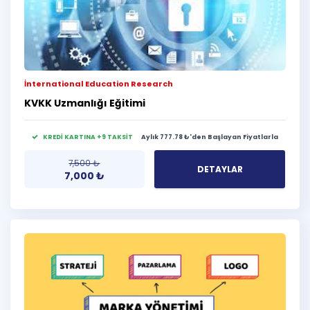
İnternational Education Research
KVKK Uzmanlığı Eğitimi
KREDİ KARTINA +9 TAKSİT
Aylık 777.78 ₺'den Başlayan Fiyatlarla
7,500
₺
DETAYLAR
7,000
₺