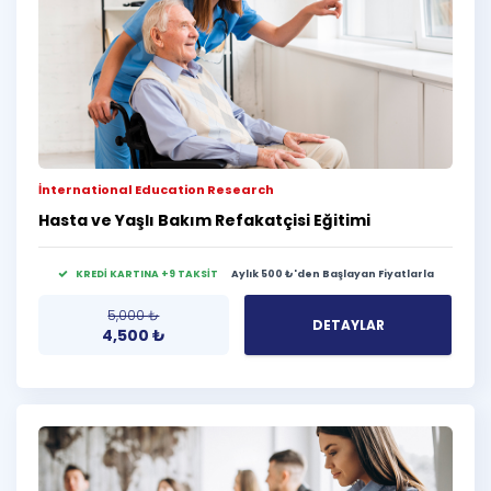
İnternational Education Research
Hasta ve Yaşlı Bakım Refakatçisi Eğitimi
KREDİ KARTINA +9 TAKSİT
Aylık 500 ₺'den Başlayan Fiyatlarla
5,000
₺
DETAYLAR
4,500
₺