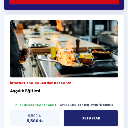
İnternational Education Research
Aşçılık Eğitimi
KREDİ KARTINA +9 TAKSİT
Aylık 611.11 ₺'den Başlayan Fiyatlarla
6,500
₺
DETAYLAR
5,500
₺