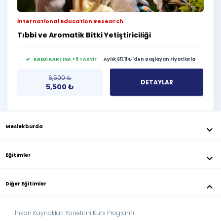
İnternational Education Research
Tıbbi ve Aromatik Bitki Yetiştiriciliği
KREDİ KARTINA +9 TAKSİT
Aylık 611.11 ₺'den Başlayan Fiyatlarla
6,500
₺
DETAYLAR
5,500
₺
Meslekburda
keyboard_arrow_down
Eğitimler
keyboard_arrow_down
Diğer Eğitimler
keyboard_arrow_down
İnsan Kaynakları Yönetimi Kurs Programı