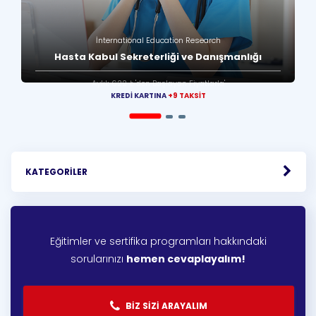
AREL ÜNİVERSİTESİ
Çocuk Gelişimi Uzmanlığı Eğitimi
Aylık 278 ₺'den Başlayan Fiyatlarla'
KREDİ KARTINA
+9 TAKSİT
KATEGORİLER
Eğitimler ve sertifika programları hakkındaki
sorularınızı
hemen cevaplayalım!
BIZ SIZI ARAYALIM