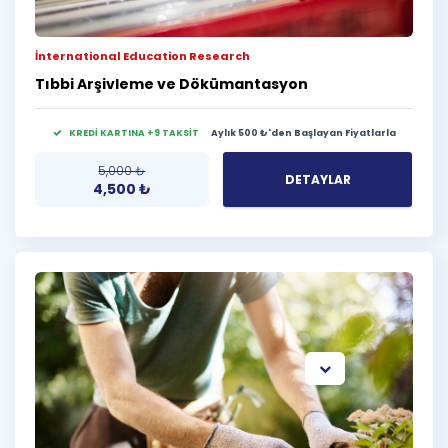
İnternational Education Research
Tıbbi Arşivleme ve Dökümantasyon
KREDİ KARTINA +9 TAKSİT
Aylık 500 ₺'den Başlayan Fiyatlarla
5,000
₺
DETAYLAR
4,500
₺