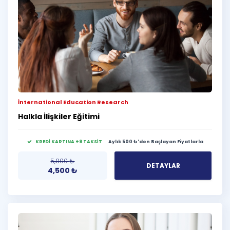
İnternational Education Research
Halkla İlişkiler Eğitimi
KREDİ KARTINA +9 TAKSİT
Aylık 500 ₺'den Başlayan Fiyatlarla
5,000
₺
DETAYLAR
4,500
₺