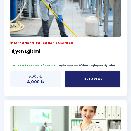
İnternational Education Research
Hijyen Eğitimi
KREDİ KARTINA +9 TAKSİT
Aylık 444.44 ₺'den Başlayan Fiyatlarla
5,000
₺
DETAYLAR
4,000
₺