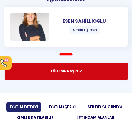
ESEN SAHİLLİOĞLU
Uzman Eğitmen
EĞİTİME BAŞVUR
EĞİTİM DETAYI
EĞİTİM İÇERİĞİ
SERTİFİKA ÖRNEĞİ
KİMLER KATILABİLİR
İSTİHDAM ALANLARI