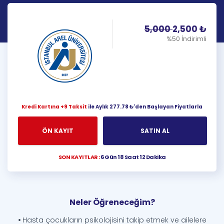
5,000
2,500
₺
%50 İndirimli
Kredi Kartına +9 Taksit
ile Aylık 277.78 ₺'den Başlayan Fiyatlarla
ÖN KAYIT
SATIN AL
SON KAYITLAR :
6 Gün 18 Saat 12 Dakika
Neler Öğreneceğim?
•
Hasta çocukların psikolojisini takip etmek ve ailelere