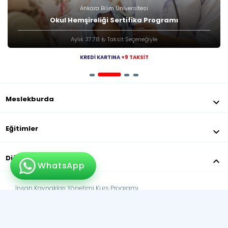
Ankara Bilim Üniversitesi
Okul Hemşireliği Sertifika Programı
Aylık 37.78 ₺ Taksit Seçeneğiyle
KREDİ KARTINA
+9 TAKSİT
Meslekburda
keyboard_arrow_down
Eğitimler
keyboard_arrow_down
Diğer Eğitimler
keyboard_arrow_down
WhatsApp
İnsan Kaynakları Yönetimi Kurs Programı
Yaşam Koçluğu Eğitimi
Diş Hekimi Asistanlığı Eğitimi
Yaratıcı Drama Eğitmen Eğitimi