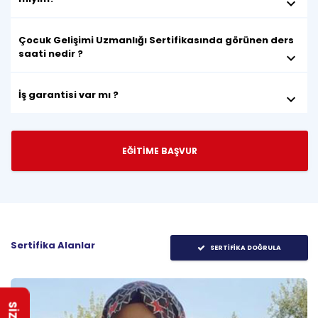
keyboard_arrow_down
Çocuk Gelişimi Uzmanlığı Sertifikasında görünen ders
saati nedir ?
keyboard_arrow_down
İş garantisi var mı ?
keyboard_arrow_down
EĞİTİME BAŞVUR
Sertifika Alanlar
SERTİFİKA DOĞRULA