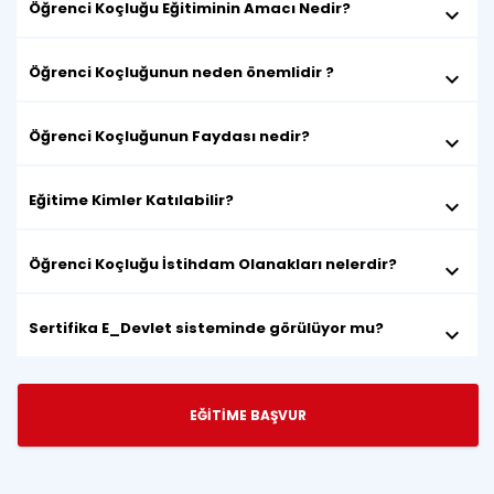
Öğrenci Koçluğu Eğitiminin Amacı Nedir?
keyboard_arrow_down
Öğrenci Koçluğunun neden önemlidir ?
keyboard_arrow_down
Öğrenci Koçluğunun Faydası nedir?
keyboard_arrow_down
Eğitime Kimler Katılabilir?
keyboard_arrow_down
Öğrenci Koçluğu İstihdam Olanakları nelerdir?
keyboard_arrow_down
Sertifika E_Devlet sisteminde görülüyor mu?
keyboard_arrow_down
EĞİTİME BAŞVUR