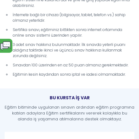
alabilirsiniz.
İnternete bağlı bir cihaza (bilgisayar, tablet, telefon vs.) sahip
olmanız yeterlidir.
Sertifika sınavı, eğitiminiz bittikten sonra internet ortamında
online sınav sistemi üzerinden yapılır.
3 adet sınav hakkınız bulunmaktadır. İlk sınavda yeterli puanı
aldığınız taktirde ikinci ve üçüncü sınav hakkınızı kullanmak
zorunda değilsiniz.
Sınavdan 100 üzerinden en az 50 puan almanız gerekmektedir.
Eğitimin kesin kaydından sonra iptal ve iadesi olmamaktadır.
BU KURSTA İŞ VAR
Eğitim bitiminde uygulanan sınavın ardından eğitim programına
katılan adaylara Eğitim sertifikalarını vererek kolaylıkla bu
alanda iş yaşamına atılmalarına destek olmaktayız.