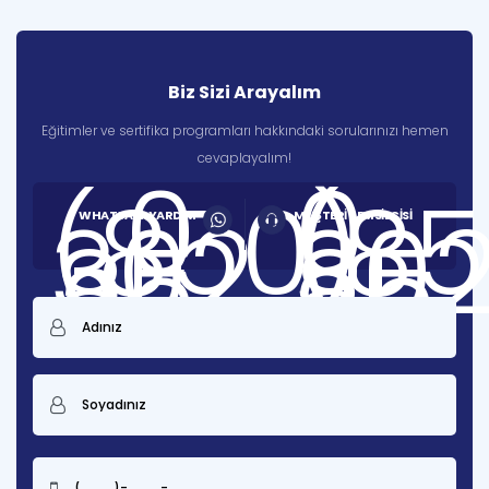
Biz Sizi Arayalım
Eğitimler ve sertifika programları hakkındaki sorularınızı hemen
cevaplayalım!
0
0
(850)
(85
302
30
WHATSAPP YARDIM
MÜŞTERİ TEMSİLCİSİ
85
85
25
25