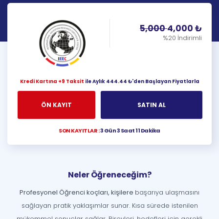
5,000
4,000
₺
%20 İndirimli
Kredi Kartına +9 Taksit
ile Aylık 444.44 ₺'den Başlayan Fiyatlarla
ÖN KAYIT
SATIN AL
SON KAYITLAR :
3 Gün 3 Saat 11 Dakika
Neler Öğreneceğim?
Profesyonel Öğrenci koçları, kişilere
başarıya ulaşmasını
sağlayan pratik yaklaşımlar sunar. Kısa sürede istenilen
mükemmel sonuçlar sağlar. Bireyleri, hedefleri için gerekli