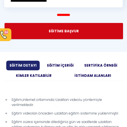
EĞİTİME BAŞVUR
EĞİTİM DETAYI
EĞİTİM İÇERİĞİ
SERTİFİKA ÖRNEĞİ
KİMLER KATILABİLİR
İSTİHDAM ALANLARI
Eğitim,internet ortamında Uzaktan videolu yöntemiyle
verilmektedir.
Eğitim videoları önceden uzaktan eğitim sistemine yüklenmiştir.
Eğitim süresi içerisinde dilediğiniz gün ve saatlerde uzaktan
eğitim sistemine kullanıcı adı ve şifre ile giriş yaparak eğitiminizi