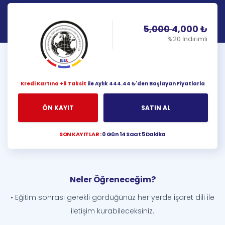
5,000
4,000
₺
%20 İndirimli
Kredi Kartına +9 Taksit
ile Aylık 444.44 ₺'den Başlayan Fiyatlarla
ÖN KAYIT
SATIN AL
SON KAYITLAR :
0 Gün 14 Saat 5 Dakika
Neler Öğreneceğim?
• Eğitim sonrası gerekli gördüğünüz her yerde işaret dili ile
iletişim kurabileceksiniz.