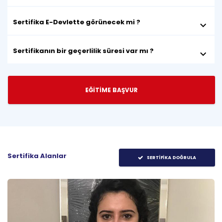
Sertifika E-Devlette görünecek mi ?
keyboard_arrow_down
Sertifikanın bir geçerlilik süresi var mı ?
keyboard_arrow_down
EĞİTİME BAŞVUR
Sertifika Alanlar
SERTİFİKA DOĞRULA