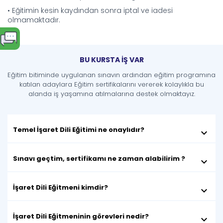
• Eğitimin kesin kaydından sonra iptal ve iadesi
olmamaktadır.
BU KURSTA İŞ VAR
Eğitim bitiminde uygulanan sınavın ardından eğitim programına
katılan adaylara Eğitim sertifikalarını vererek kolaylıkla bu
alanda iş yaşamına atılmalarına destek olmaktayız.
Temel İşaret Dili Eğitimi ne onaylıdır?
keyboard_arrow_down
Sınavı geçtim, sertifikamı ne zaman alabilirim ?
keyboard_arrow_down
İşaret Dili Eğitmeni kimdir?
keyboard_arrow_down
İşaret Dili Eğitmeninin görevleri nedir?
keyboard_arrow_down