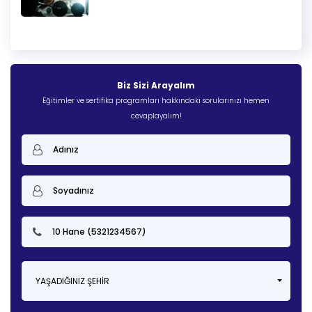
Biz Sizi Arayalım
Eğitimler ve sertifika programları hakkındaki sorularınızı hemen
cevaplayalım!
YAŞADIĞINIZ ŞEHIR