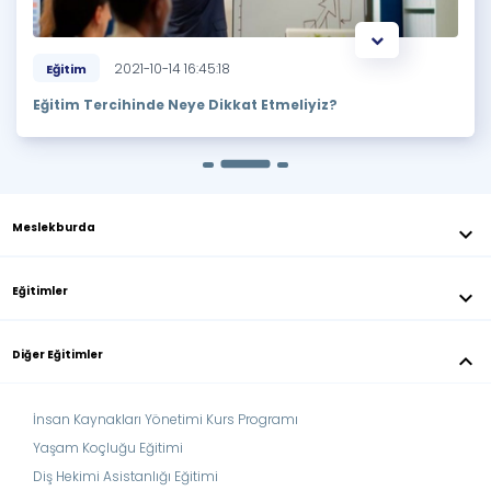
45:18
2021-10-21 16:28:16
Eğitim
e Dikkat Etmeliyiz?
Kripto Para Uzmanlığı Nedir?
Meslekburda
keyboard_arrow_down
Eğitimler
keyboard_arrow_down
Diğer Eğitimler
keyboard_arrow_down
İnsan Kaynakları Yönetimi Kurs Programı
Yaşam Koçluğu Eğitimi
Diş Hekimi Asistanlığı Eğitimi