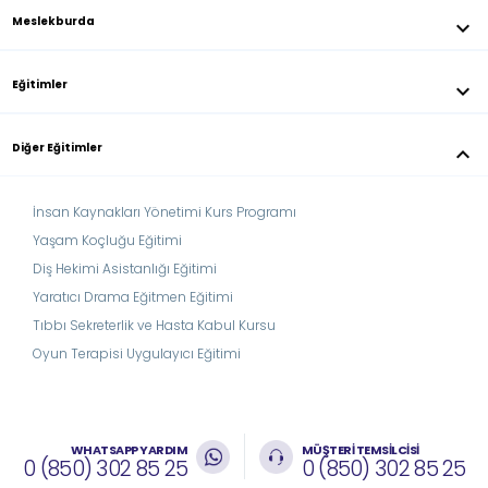
Meslekburda
keyboard_arrow_down
Eğitimler
keyboard_arrow_down
Diğer Eğitimler
keyboard_arrow_down
İnsan Kaynakları Yönetimi Kurs Programı
Yaşam Koçluğu Eğitimi
Diş Hekimi Asistanlığı Eğitimi
Yaratıcı Drama Eğitmen Eğitimi
Tıbbı Sekreterlik ve Hasta Kabul Kursu
Oyun Terapisi Uygulayıcı Eğitimi
WHATSAPP YARDIM
MÜŞTERİ TEMSİLCİSİ
0 (850) 302 85 25
0 (850) 302 85 25