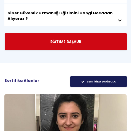
Siber Güvenlik Uzmanlığı Eğitimini Hangi Hocadan
Alıyoruz ?
keyboard_arrow_down
EĞİTİME BAŞVUR
Sertifika Alanlar
SERTİFİKA DOĞRULA