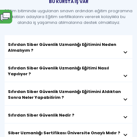
BU KURSTA İŞ VAR
Eğitim bitiminde uygulanan sınavın ardından eğitim programına
katılan adaylara Eğitim sertifikalarını vererek kolaylıkla bu
alanda iş yaşamına atılmalarına destek olmaktayız.
Sıfırdan Siber Güvenlik Uzmanlığı Eğitimini Neden
Almalıyım ?
keyboard_arrow_down
Sıfırdan Siber Güvenlik Uzmanlığı Eğitimi Nasıl
Yapılıyor ?
keyboard_arrow_down
Sıfırdan Siber Güvenlik Uzmanlığı Eğitimini Aldıktan
Sonra Neler Yapabilirim ?
keyboard_arrow_down
Sıfırdan Siber Güvenlik Nedir ?
keyboard_arrow_down
Siber Uzmanlığı Sertifikası Üniversite Onaylı Mıdır ?
keyboard_arrow_down