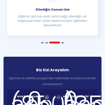
Dilediğin Zaman İzle
Eğitimin gün ve saati sana bağlı, dilediğin an
bilgisayarından yada telefonundan eğitimleri
izleyebilirsin.
Biz Sizi Arayalım
Eğitimler ve sertifika programları hakkındaki sorularınızı hemen
cevaplayalım!
0
0
(850)
(85
WHATSAPP YARDIM
MÜŞTERİ TEMSİLCİSİ